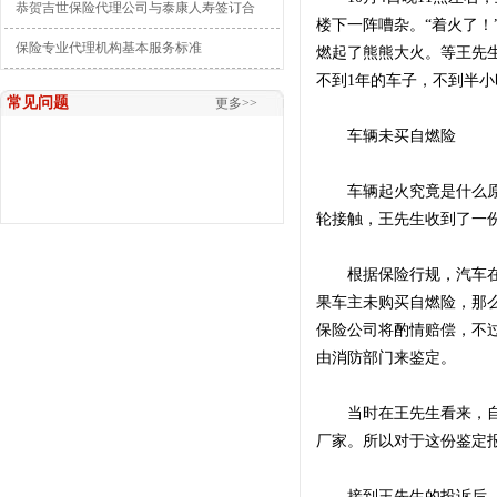
恭贺吉世保险代理公司与泰康人寿签订合
楼下一阵嘈杂。“着火了
保险专业代理机构基本服务标准
燃起了熊熊大火。等王先
不到1年的车子，不到半
常见问题
更多>>
车辆未买自燃险
车辆起火究竟是什么原因
轮接触，王先生收到了一
根据保险行规，汽车在使
果车主未购买自燃险，那么
保险公司将酌情赔偿，不过
由消防部门来鉴定。
当时在王先生看来，自己
厂家。所以对于这份鉴定
接到王先生的投诉后，记