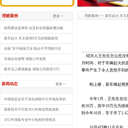
理赔案例
理赔案例>>> 新车起火 车
更多>>
病死硬说是摔死 自贡妇女想骗保遭识破
新车起火 车主获得8万元的保险赔偿
全险”并不能保万全 险企不予理赔汽车
绍兴人王先生怎么也没
车祸后未报警 保险公司免责
月时间，对于车辆起火的
新车没上牌就被盗 保险公司赔偿3万5
事件产生了令人意想不到
新闻动态
更多>>
刚上楼，新车燃起熊熊
今年1月，王先生在位于绍
中国保监会关于深化保险中介市场改革的
价20万，其中10万元为
国务院关于印发2015年推进简政放权
到今年10月，车子开了2.
2012年保险专业中介机构经营情况
10月4日晚11点左右