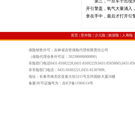
第三，一旦车子出现火情
开引擎盖，氧气大量涌入
拿在手中，最后才打开引
首页
|
意外险
|
少儿险
|
旅游险
|
人寿险
|
保险销售许可：吉林省吉世保险代理有限责任公司
（保险代理业务许可证：202396000000800）
车险部门电话0431-81692228,0431-81692229,0431-85658065,0431-85
非车险部门电话：0431-81692221,0431-81307699。
地址：长春市南关区亚泰大街5211号五环国际大厦26楼
备案/许可证编号为：吉ICP备11004114号